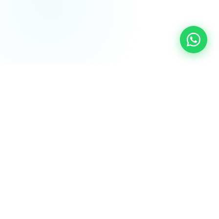
NOSSOS SERVIÇOS
Tudo que seu
ar condicionado
precisa
Do projeto à manutenção preventiva, oferecemos
soluções completas de climatização para qualquer
necessidade.